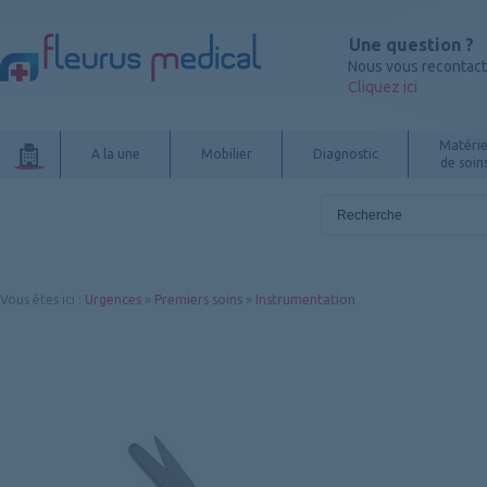
Une question ?
Nous vous recontac
Cliquez ici
Matérie
A la une
Mobilier
Diagnostic
de soin
Vous êtes ici
:
Urgences
»
Premiers soins
»
Instrumentation