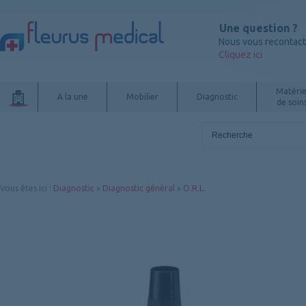
Une question ?
Nous vous recontac
Cliquez ici
Matérie
A la une
Mobilier
Diagnostic
de soin
Vous êtes ici
:
Diagnostic
»
Diagnostic général
»
O.R.L.