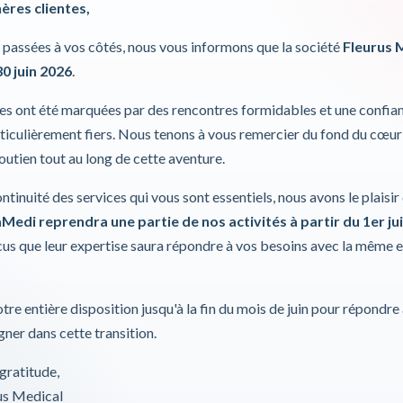
hères clientes,
Welchallyn
S
passées à vos côtés, nous vous informons que la société
Fleurus 
30 juin 2026
.
Pièce de re
ies ont été marquées par des rencontres formidables et une confia
Pour plus d'inf
iculièrement fiers. Nous tenons à vous remercier du fond du cœur
soutien tout au long de cette aventure.
Incl. 0,00%
ontinuité des services qui vous sont essentiels, nous avons le plaisi
Medi reprendra une partie de nos activités à partir du 1er jui
s que leur expertise saura répondre à vos besoins avec la même 
tre entière disposition jusqu'à la fin du mois de juin pour répondre
ner dans cette transition.
gratitude,
rus Medical