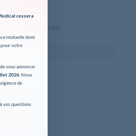
KU :
WA.211008
Medical cessera
mplacement pour WA.211007
nce mutuelle dont
ormations, cliquer ici
 pour votre
 TVA
r de vous annoncer
llet 2026
. Nous
exigence de
 à vos questions