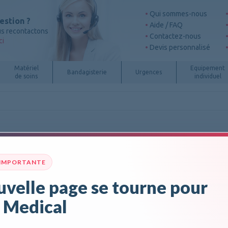
Qui sommes-nous
estion ?
Aide / FAQ
s recontactons
Contactez-nous
ci
Devis personnalisé
Matériel
Equipement
Bandagisterie
Urgences
de soins
individuel
Rhéo
 IMPORTANTE
velle page se tourne pour
remp
 Medical
3