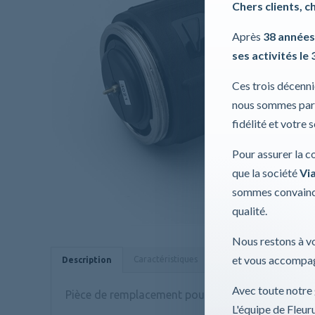
Chers clients, c
Après
38 années
ses activités le 
Ces trois décenn
nous sommes part
fidélité et votre 
Pour assurer la c
que la société
Via
sommes convaincu
qualité.
Nous restons à vo
et vous accompag
Caractéristiques
Données techniques
Description
Avec toute notre 
Pièce de remplacement pour WA.211007
L'équipe de Fleu