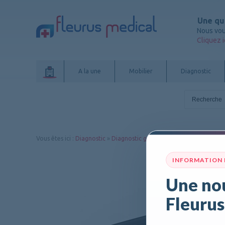
Une qu
Nous vou
Cliquez i
A la une
Mobilier
Diagnostic
Vous êtes ici
:
Diagnostic
»
Diagnostic général
»
O.R.L.
INFORMATION
Une nou
Fleurus