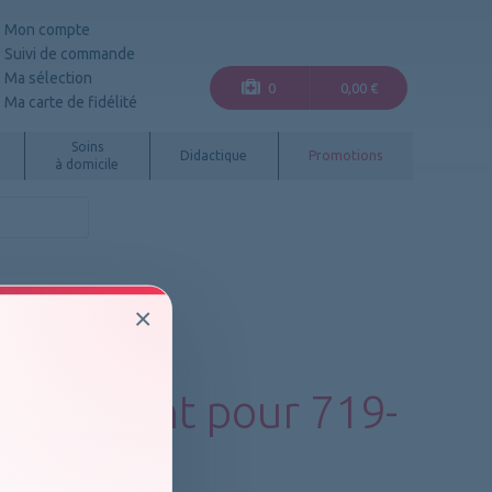
Mon compte
Suivi de commande
Ma sélection
0
0,00 €
Ma carte de fidélité
Soins
Didactique
Promotions
à domicile
×
stat de
lacement pour 719-