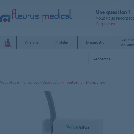
Une question ?
Nous vous recontac
Cliquez ici
Matérie
A la une
Mobilier
Diagnostic
de soin
Vous êtes ici
:
Urgences
»
Diagnostic - monitoring
»
Monitoring