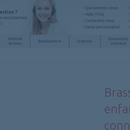
Qui sommes-nous
estion ?
Aide / FAQ
s recontactons
Contactez-nous
ci
Devis personnalisé
Matériel
Equipement
Bandagisterie
Urgences
de soins
individuel
Brass
enfa
conn