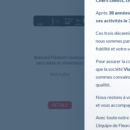
Chers clients, c
Après
38 années
ses activités le 
Ces trois décenn
nous sommes part
fidélité et votre 
Brassard Flexiport nourisson
Pack de 8 Brassar
Pour assurer la c
sans tubes ni connecteurs
sans tubes ni c
que la société
Via
Welchallyn
Welchal
sommes convaincu
qualité.
Nous restons à vo
et vous accompag
DÉTAILS
DÉTAI
Avec toute notre 
L'équipe de Fleu