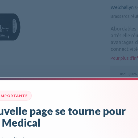
Welchallyn
S
Brassards réut
Abordables e
artérielle ré
avantages de
connectivité
Pour plus d'inf
Incl. 0,00%
 IMPORTANTE
velle page se tourne pour
Données techniques
Documents
 Medical