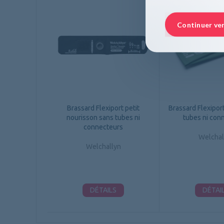
Continuer ve
Brassard Flexiport petit
Brassard Flexipor
nourisson sans tubes ni
tubes ni con
connecteurs
Welchal
Welchallyn
DÉTAILS
DÉTAI