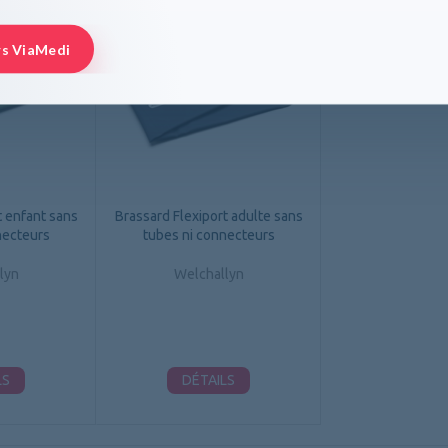
rs ViaMedi
t enfant sans
Brassard Flexiport adulte sans
necteurs
tubes ni connecteurs
lyn
Welchallyn
LS
DÉTAILS