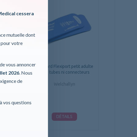
Medical cessera
nce mutuelle dont
 pour votre
t large adulte
r de vous annoncer
connecteurs
Brassard Flexiport petit adulte
llet 2026
. Nous
sans tubes ni connecteurs
lyn
exigence de
Welchallyn
 à vos questions
LS
DÉTAILS