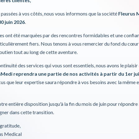
hères clientes,
passées à vos côtés, nous vous informons que la société
Fleurus 
30 juin 2026
.
ies ont été marquées par des rencontres formidables et une confia
iculièrement fiers. Nous tenons à vous remercier du fond du cœur
soutien tout au long de cette aventure.
ds Flexiport
Brassard Flexiport cuisse sans
Brassard Flexipor
ontinuité des services qui vous sont essentiels, nous avons le plaisi
onnecteurs
tubes ni connecteur
sans tubes ni 
Medi reprendra une partie de nos activités à partir du 1er jui
lyn
Welchallyn
Welchal
s que leur expertise saura répondre à vos besoins avec la même 
tre entière disposition jusqu'à la fin du mois de juin pour répondre
ner dans cette transition.
LS
DÉTAILS
DÉTAI
gratitude,
rus Medical