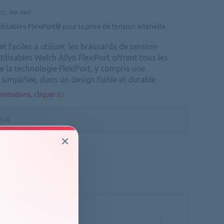
KU :
WA.0962
ilisables FlexiPort® pour la prise de tension artérielle
t faciles à utiliser, les brassards de tension
utilisables Welch Allyn FlexiPort offrent tous les
 la technologie FlexiPort, y compris une
 simplifiée, dans un design fiable et durable.
ormations, cliquer ici
 TVA
×