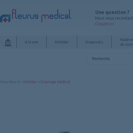
Une question ?
Nous vous recontac
Cliquez ici
Matérie
A la une
Mobilier
Diagnostic
de soin
Vous êtes ici
:
Mobilier
»
Eclairage médical