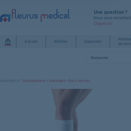
Une question ?
Nous vous recontac
Cliquez ici
Matérie
A la une
Mobilier
Diagnostic
de soin
Vous êtes ici
:
Bandagisterie
»
Bandages
»
Bas à varices