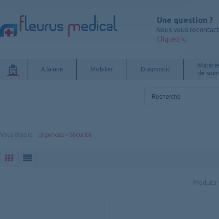
Une question ?
Nous vous recontac
Cliquez ici
Matérie
A la une
Mobilier
Diagnostic
de soin
Vous êtes ici
:
Urgences
»
Sécurité
Produits