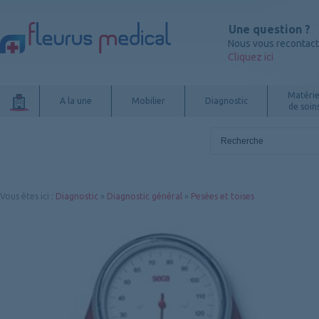
Une question ?
Nous vous recontac
Cliquez ici
Matérie
A la une
Mobilier
Diagnostic
de soin
Vous êtes ici
:
Diagnostic
»
Diagnostic général
»
Pesées et toises