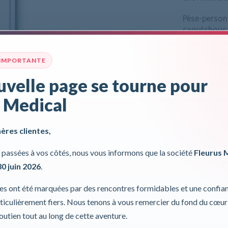
Pèse-person
caoutchouc 
 IMPORTANTE
Le modèle de
classique et
velle page se tourne pour
Pour plus d'inf
 Medical
Incl. 0,00%
hères clientes,
passées à vos côtés, nous vous informons que la société
Fleurus 
30 juin 2026
.
ies ont été marquées par des rencontres formidables et une confia
iculièrement fiers. Nous tenons à vous remercier du fond du cœur
soutien tout au long de cette aventure.