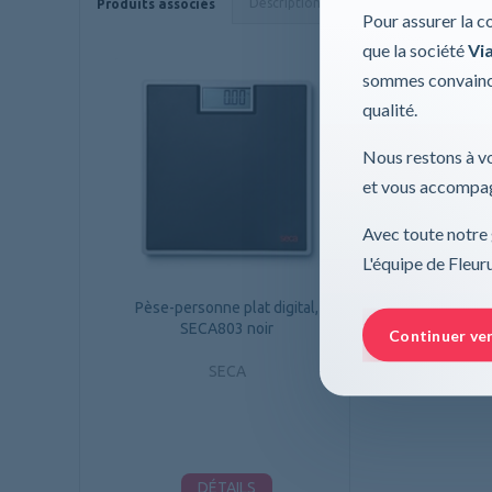
Description
Caractéristiques
Produits associés
Pour assurer la c
que la société
Via
sommes convaincu
qualité.
Nous restons à vo
et vous accompag
Avec toute notre 
L'équipe de Fleu
Pèse-personne plat digital,
SECA803 noir
Continuer ve
SECA
DÉTAILS