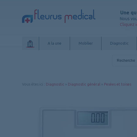
Une qu
Nous vou
Cliquez i
A la une
Mobilier
Diagnostic
Vous êtes ici
:
Diagnostic
»
Diagnostic général
»
Pesées et toises