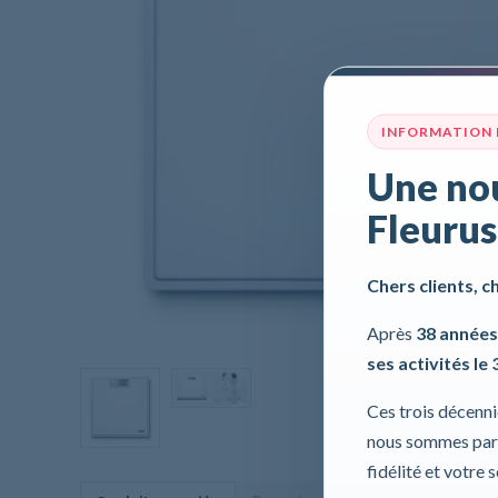
INFORMATION
Une nou
Fleurus
Chers clients, c
Après
38 années
ses activités le 
Ces trois décenn
nous sommes part
fidélité et votre 