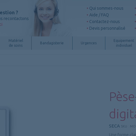
Qui sommes-nous
estion ?
Aide / FAQ
s recontactons
Contactez-nous
ci
Devis personnalisé
Matériel
Equipement
Bandagisterie
Urgences
de soins
individuel
Pèse
digi
SECA
SKU :
MO.
Une forme clai