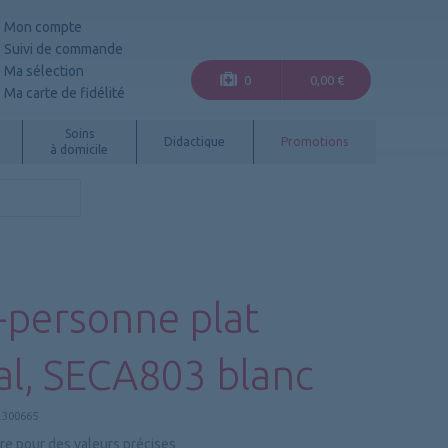
Mon compte
Suivi de commande
Ma sélection
0
0,00 €
Ma carte de fidélité
Soins
Didactique
Promotions
à domicile
-personne plat
tal, SECA803 blanc
300665
re pour des valeurs précises