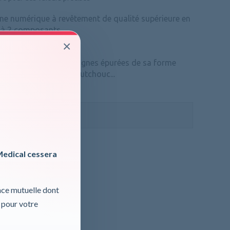
ne numérique à revêtement de qualité supérieure en
à 2 composants.
×
 base séduit par les lignes épurées de sa forme
 un revêtement en caoutchouc...
ormations, cliquer ici
 TVA
Medical cessera
nce mutuelle dont
 pour votre