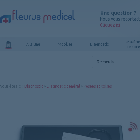
Une question ?
Nous vous recontac
Cliquez ici
Matérie
A la une
Mobilier
Diagnostic
de soin
Vous êtes ici
:
Diagnostic
»
Diagnostic général
»
Pesées et toises