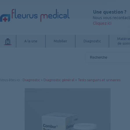
Une question ?
Nous vous recontac
Cliquez ici
Matérie
A la une
Mobilier
Diagnostic
de soin
Vous êtes ici
:
Diagnostic
»
Diagnostic général
»
Tests sanguins et urinaires