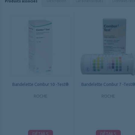
Description
Caractéristiques
Données tec
Produits associés
Bandelette Combur 10 -Test®
Bandelette Combur 7 -Test
ROCHE
ROCHE
DÉTAILS
DÉTAILS