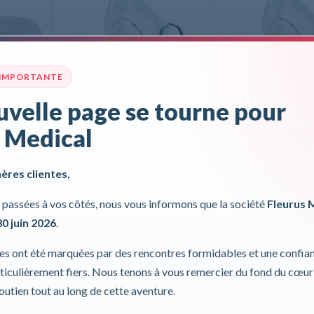
 IMPORTANTE
velle page se tourne pour
 Medical
 unique,
Set de nébulisation adulte
Set de nébulisatio
Cirrus2 ECOlite
Cirrus2 ECOli
hères clientes,
ITS
ITS
passées à vos côtés, nous vous informons que la société
Fleurus 
30 juin 2026
.
DÉTAILS
DÉTAILS
ies ont été marquées par des rencontres formidables et une confia
iculièrement fiers. Nous tenons à vous remercier du fond du cœur
soutien tout au long de cette aventure.