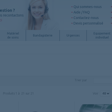
Qui sommes-nous
estion ?
Aide / FAQ
s recontactons
Contactez-nous
ci
Devis personnalisé
Matériel
Equipement
Bandagisterie
Urgences
de soins
individuel
Trier par
Produits
1
à
21
sur
21
Voir