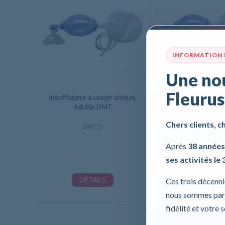
INFORMATION
Une nou
Fleurus
Insufflateur à usage unique,
Insufflateur à usage
Adulte DMT
Enfant DMT
Chers clients, c
DMTS
DMTS
Après
38 années
ses activités le 
DÉTAILS
DÉTAILS
Ces trois décenn
nous sommes part
fidélité et votre 