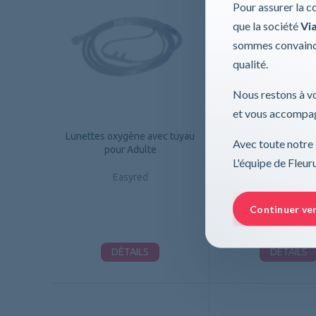
Pour assurer la c
que la société
Via
sommes convaincu
qualité.
Nous restons à vo
et vous accompag
Lunettes oxygène avec tuyau
Lunettes oxygène av
Avec toute notre 
pour Adulte
pour Enfant
L'équipe de Fleu
Easyred
Easyred
3,44 €
Continuer ve
DÉTAILS
DÉTAILS