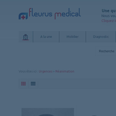
Une qu
Nous vou
Cliquez i
A la une
Mobilier
Diagnostic
Vous êtes ici
:
Urgences
»
Réanimation