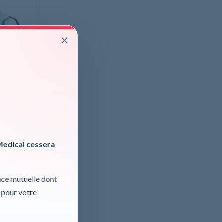
×
n enfant
te
Medical cessera
nce mutuelle dont
 pour votre