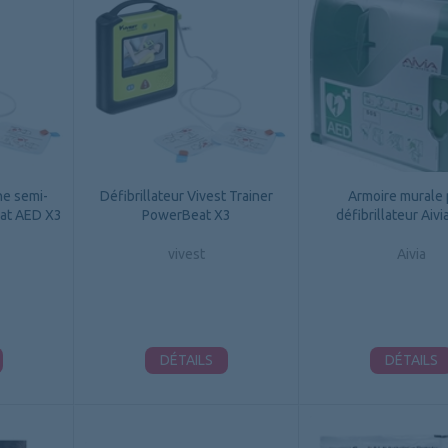
ne semi-
Défibrillateur Vivest Trainer
Armoire murale
at AED X3
PowerBeat X3
défibrillateur Aiv
vivest
Aivia
DÉTAILS
DÉTAILS