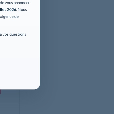
r de vous annoncer
llet 2026
. Nous
exigence de
 à vos questions
 Enfant