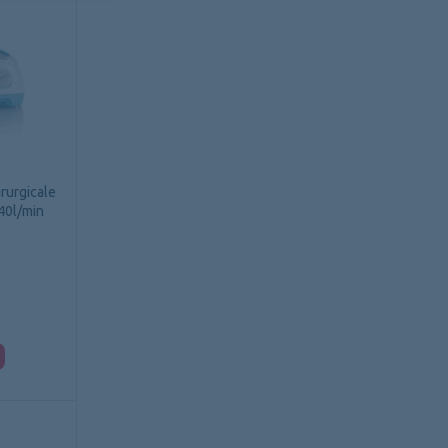
irurgicale
40l/min