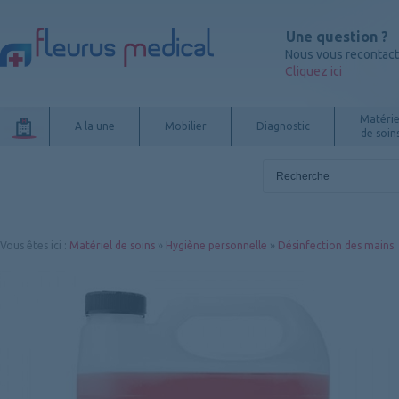
Une question ?
Nous vous recontac
Cliquez ici
Matérie
A la une
Mobilier
Diagnostic
de soin
Vous êtes ici
:
Matériel de soins
»
Hygiène personnelle
»
Désinfection des mains