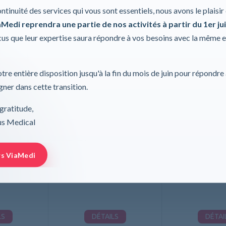
ontinuité des services qui vous sont essentiels, nous avons le plaisi
Medi reprendra une partie de nos activités à partir du 1er jui
s que leur expertise saura répondre à vos besoins avec la même 
tre entière disposition jusqu'à la fin du mois de juin pour répondre
ner dans cette transition.
gratitude,
rus Medical
illere 8, L
PUSH Sport Chevillere 8, M
PUSH Sport Chev
roite
cheville gauche
cheville 
rs ViaMedi
H
PUSH
PUS
LS
DÉTAILS
DÉTAI