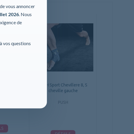
r de vous annoncer
llet 2026
. Nous
exigence de
 à vos questions
illere 8, M
droite
PUSH Sport Chevillere 8, S
cheville gauche
H
PUSH
LS