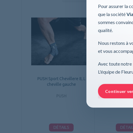
Pour assurer la c
que la société
Via
sommes convaincu
qualité.
Nous restons à vo
et vous accompag
Avec toute notre 
L'équipe de Fleu
PUSH Sport Chevillere 8, L
PUSH Sport Chev
cheville gauche
cheville d
Continuer ve
PUSH
PUS
DÉTAILS
DÉTAI