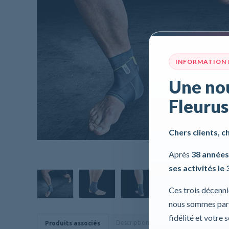
INFORMATION
Une nou
Fleurus
Chers clients, c
Après
38 années
ses activités le 
Ces trois décenn
nous sommes part
fidélité et votre 
Description
Caractéristiques
Produits associés