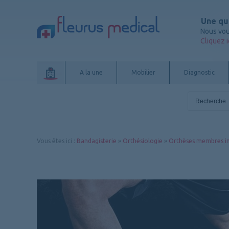
Une qu
Nous vou
Cliquez i
A la une
Mobilier
Diagnostic
Vous êtes ici
:
Bandagisterie
»
Orthésiologie
»
Orthèses membres in