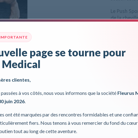
Le Push Spor
de la chevil
cheville ultr
enroulée auto
 IMPORTANTE
Pour plus d'inf
velle page se tourne pour
Incl. 0,00%
 Medical
hères clientes,
passées à vos côtés, nous vous informons que la société
Fleurus 
30 juin 2026
.
ies ont été marquées par des rencontres formidables et une confia
iculièrement fiers. Nous tenons à vous remercier du fond du cœur
soutien tout au long de cette aventure.
Données techniques