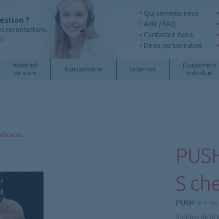
Qui sommes-nous
estion ?
Aide / FAQ
s recontactons
Contactez-nous
ci
Devis personnalisé
Matériel
Equipement
Bandagisterie
Urgences
de soins
individuel
férieurs
PUSH
S che
PUSH
SKU :
BA
Soutien de la 