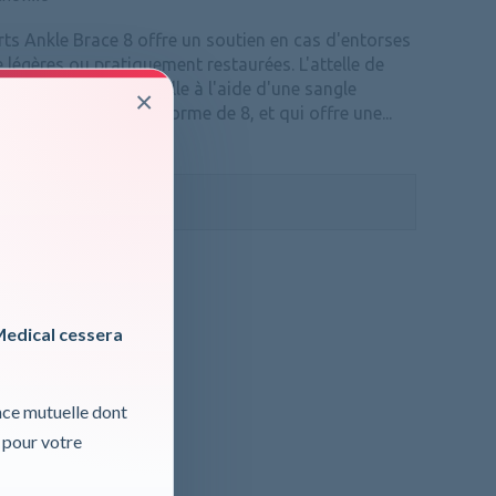
ts Ankle Brace 8 offre un soutien en cas d'entorses
le légères ou pratiquement restaurées. L'attelle de
a fine stabilise la cheville à l'aide d'une sangle
×
ur de la cheville en forme de 8, et qui offre une...
ormations, cliquer ici
 TVA
Medical cessera
nce mutuelle dont
 pour votre