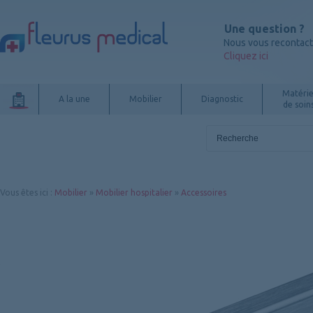
Une question ?
Nous vous recontac
Cliquez ici
Matérie
A la une
Mobilier
Diagnostic
de soin
Vous êtes ici
:
Mobilier
»
Mobilier hospitalier
»
Accessoires