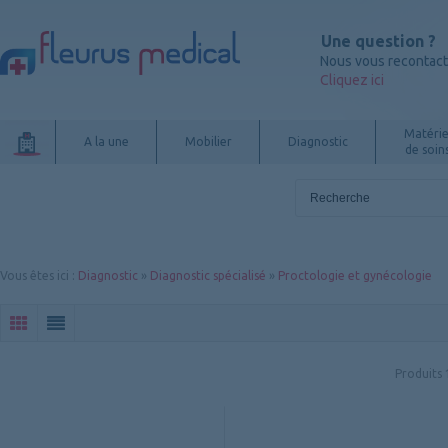
Une question ?
Nous vous recontac
Cliquez ici
Matérie
A la une
Mobilier
Diagnostic
de soin
Vous êtes ici
:
Diagnostic
»
Diagnostic spécialisé
»
Proctologie et gynécologie
Produits