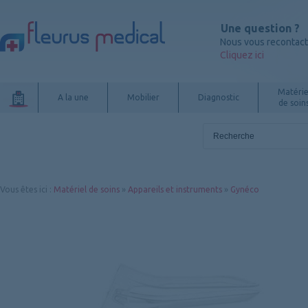
Une question ?
Nous vous recontac
Cliquez ici
Matérie
A la une
Mobilier
Diagnostic
de soin
Vous êtes ici
:
Matériel de soins
»
Appareils et instruments
»
Gynéco