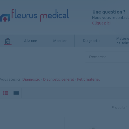
Une question ?
Nous vous recontac
Cliquez ici
Matérie
A la une
Mobilier
Diagnostic
de soin
Vous êtes ici
:
Diagnostic
»
Diagnostic général
»
Petit matériel
Produits
1