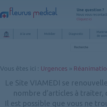
Une question ?
Nous vous recontac
Cliquez ici
Matérie
A la une
Mobilier
Diagnostic
de soin
Vous êtes ici
:
Urgences
»
Réanimati
Le Site VIAMEDI se renouvelle
nombre d’articles à traiter
Il est possible que vous ne tr