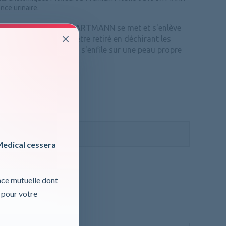
nce urinaire.
Premium Mobile 6G HARTMANN se met et s'enlève
×
p classique ou peut être retiré en déchirant les
rales de la ceinture. Il s'enfile sur une peau propre
r...
ormations, cliquer ici
 TVA
Medical cessera
nce mutuelle dont
 pour votre