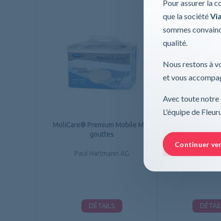
Pour assurer la c
que la société
Via
sommes convaincu
qualité.
Nous restons à vo
et vous accompag
Avec toute notre 
L'équipe de Fleu
MoliCare® Premium Mobile M, 6
MoliCare® Premiu
gouttes
6 gout
Continuer ve
Paul Hartmann AG
Paul Hartm
DÉTAILS
DÉTAI