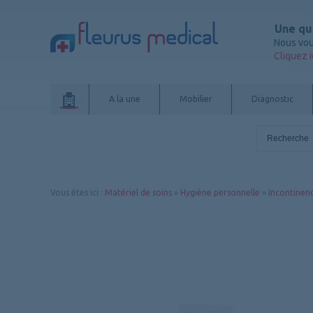
Une qu
Nous vou
Cliquez i
A la une
Mobilier
Diagnostic
Vous êtes ici
:
Matériel de soins
»
Hygiène personnelle
»
Incontinen