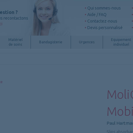
Qui sommes-nous
estion ?
Aide / FAQ
s recontactons
Contactez-nous
ci
Devis personnalisé
Matériel
Equipement
Bandagisterie
Urgences
de soins
individuel
ce
Moli
Mobi
Paul Hartma
Slips absorb