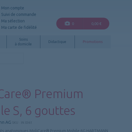
Mon compte
Suivi de commande
Ma sélection
0
0,00 €
Ma carte de fidélité
Soins
Didactique
Promotions
à domicile
Care® Premium
le S, 6 gouttes
nn AG
SKU :
IN.0361
ants anatomiques MoliCare® Premium Mobile 6G HARTMANN