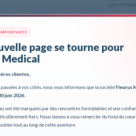
pour incontine
MoliCare® 
comme un sli
coutures laté
 IMPORTANTE
et sèche.
velle page se tourne pour
 Medical
Préconisé pou
Pour plus d'inf
hères clientes,
Incl. 0,00%
passées à vos côtés, nous vous informons que la société
Fleurus 
30 juin 2026
.
ies ont été marquées par des rencontres formidables et une confia
iculièrement fiers. Nous tenons à vous remercier du fond du cœur
soutien tout au long de cette aventure.
Données techniques