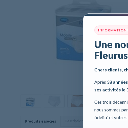
INFORMATION
Une nou
Fleurus
Chers clients, c
Après
38 années
ses activités le 
Ces trois décenn
nous sommes part
fidélité et votre 
Description
Caractéristiques
Produits associés