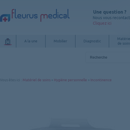
Une question ?
Nous vous recontac
Cliquez ici
Matérie
A la une
Mobilier
Diagnostic
de soin
Vous êtes ici
:
Matériel de soins
»
Hygiène personnelle
»
Incontinence