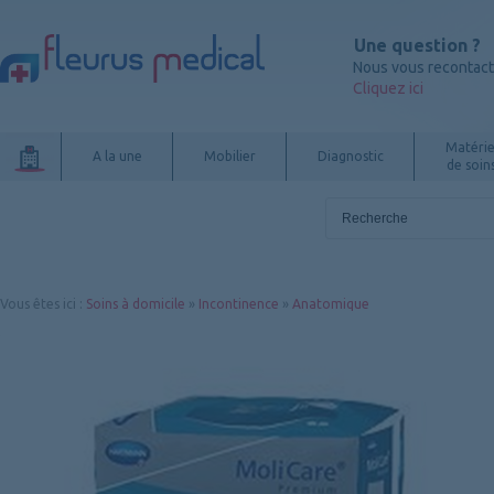
Une question ?
Nous vous recontac
Cliquez ici
Matérie
A la une
Mobilier
Diagnostic
de soin
Vous êtes ici
:
Soins à domicile
»
Incontinence
»
Anatomique