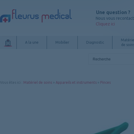
Une question ?
Nous vous recontac
Cliquez ici
Matérie
A la une
Mobilier
Diagnostic
de soin
Vous êtes ici
:
Matériel de soins
»
Appareils et instruments
»
Pinces