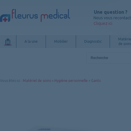
Une question ?
Nous vous recontac
Cliquez ici
Matérie
A la une
Mobilier
Diagnostic
de soin
Vous êtes ici
:
Matériel de soins
»
Hygiène personnelle
»
Gants