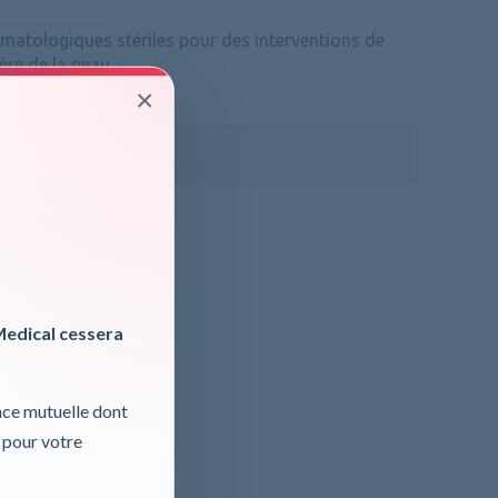
matologiques stériles pour des interventions de
gère de la peau
×
ormations, cliquer ici
 TVA
Medical cessera
nce mutuelle dont
 pour votre