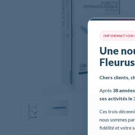
INFORMATION
Une nou
Fleurus
Chers clients, c
Après
38 années
ses activités le 
Ces trois décenn
nous sommes part
fidélité et votre 