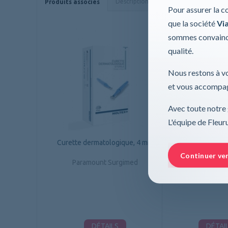
Description
Caractéristiques
Produits associés
Pour assurer la c
que la société
Via
sommes convaincu
qualité.
Nous restons à vo
et vous accompag
Avec toute notre 
L'équipe de Fleu
Curette dermatologique, 4 mm
Curette dermato
Continuer ve
Paramount Surgimed
Paramount S
DÉTAILS
DÉTAI