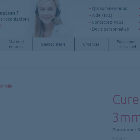
Qui sommes-nous
estion ?
Aide / FAQ
s recontactons
Contactez-nous
ci
Devis personnalisé
Matériel
Equipement
Bandagisterie
Urgences
de soins
individuel
ologie
Cure
3m
Paramount 
Stérile