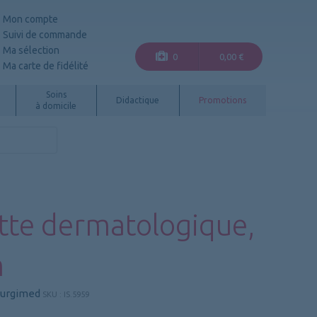
Mon compte
Suivi de commande
Ma sélection
0
0,00 €
Ma carte de fidélité
Soins
Didactique
Promotions
à domicile
tte dermatologique,
m
Surgimed
SKU :
IS.5959