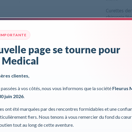
Curettes der
chirurgie lé
Pour plus d'inf
 IMPORTANTE
Incl. 0,00%
velle page se tourne pour
 Medical
hères clientes,
passées à vos côtés, nous vous informons que la société
Fleurus 
30 juin 2026
.
ies ont été marquées par des rencontres formidables et une confia
iculièrement fiers. Nous tenons à vous remercier du fond du cœur
soutien tout au long de cette aventure.