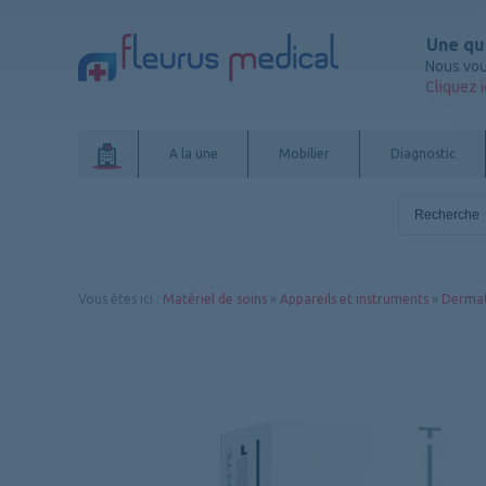
Une qu
Nous vou
Cliquez i
A la une
Mobilier
Diagnostic
Vous êtes ici
:
Matériel de soins
»
Appareils et instruments
»
Dermat