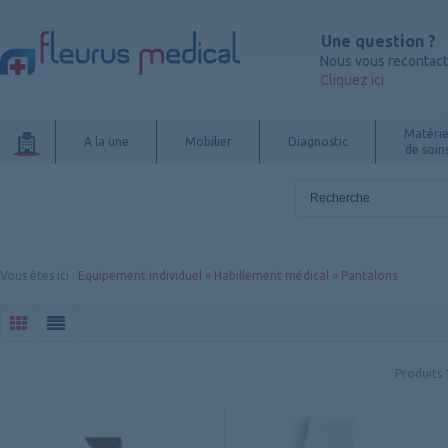
Une question ?
Nous vous recontac
Cliquez ici
Matérie
A la une
Mobilier
Diagnostic
de soin
Vous êtes ici
:
Equipement individuel
»
Habillement médical
»
Pantalons
Produits