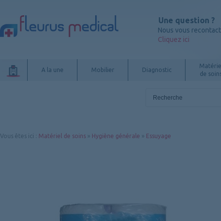
Une question ?
Nous vous recontac
Cliquez ici
Matérie
A la une
Mobilier
Diagnostic
de soin
Vous êtes ici
:
Matériel de soins
»
Hygiène générale
»
Essuyage