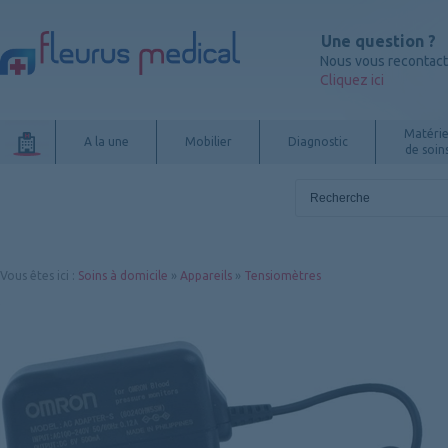
Une question ?
Nous vous recontac
Cliquez ici
Matérie
A la une
Mobilier
Diagnostic
de soin
Vous êtes ici
:
Soins à domicile
»
Appareils
»
Tensiomètres