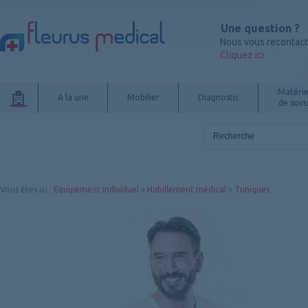
Une question ?
Nous vous recontac
Cliquez ici
Matérie
A la une
Mobilier
Diagnostic
de soin
Vous êtes ici
:
Equipement individuel
»
Habillement médical
»
Tuniques