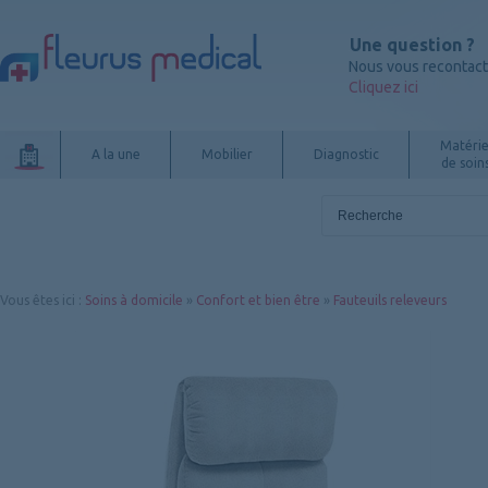
Une question ?
Nous vous recontac
Cliquez ici
Matérie
A la une
Mobilier
Diagnostic
de soin
Vous êtes ici
:
Soins à domicile
»
Confort et bien être
»
Fauteuils releveurs