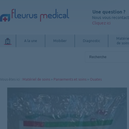
Une question ?
Nous vous recontac
Cliquez ici
Matérie
A la une
Mobilier
Diagnostic
de soin
Vous êtes ici
:
Matériel de soins
»
Pansements et soins
»
Ouates