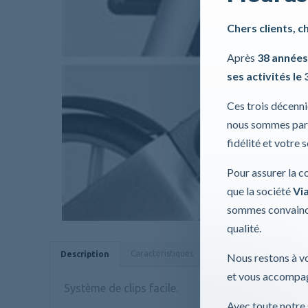
Chers clients, c
Après
38 années
ses activités le 
Ces trois décenn
nous sommes part
fidélité et votre 
Pour assurer la c
que la société
Via
sommes convaincu
qualité.
Caractéristiques
Données techniques
Description
Nous restons à vo
et vous accompag
Système de clips facile.
Avec toute notre 