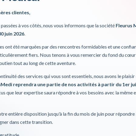
Système de c
hères clientes,
passées à vos côtés, nous vous informons que la société
Fleurus 
Ce porte-can
30 juin 2026
.
de votre can
votre canne 
ies ont été marquées par des rencontres formidables et une confia
Pour plus d'inf
iculièrement fiers. Nous tenons à vous remercier du fond du cœur
soutien tout au long de cette aventure.
Incl. 0,00%
ontinuité des services qui vous sont essentiels, nous avons le plaisi
Medi reprendra une partie de nos activités à partir du 1er jui
s que leur expertise saura répondre à vos besoins avec la même 
tre entière disposition jusqu'à la fin du mois de juin pour répondre
ner dans cette transition.
gratitude,