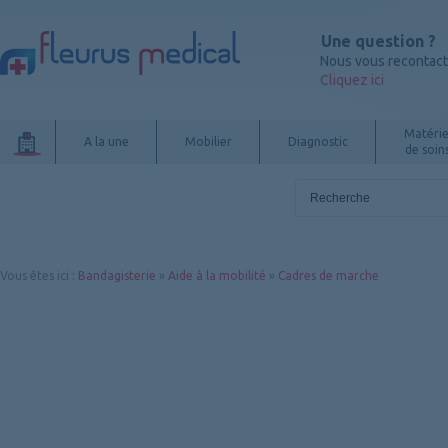
Une question ?
Nous vous recontac
Cliquez ici
Matérie
A la une
Mobilier
Diagnostic
de soin
Vous êtes ici
:
Bandagisterie
»
Aide à la mobilité
»
Cadres de marche