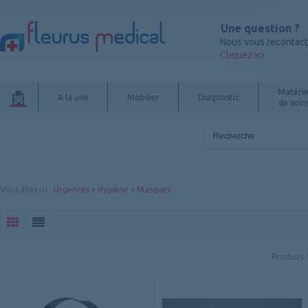
Une question ?
Nous vous recontac
Cliquez ici
Matérie
A la une
Mobilier
Diagnostic
de soin
Vous êtes ici
:
Urgences
»
Hygiène
»
Masques
Produits