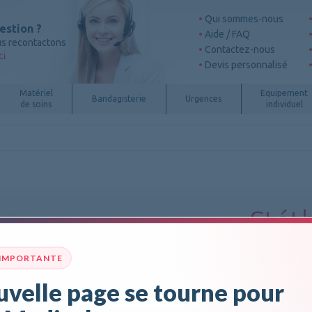
Qui sommes-nous
estion ?
Aide / FAQ
s recontactons
Contactez-nous
ci
Devis personnalisé
Matériel
Equipement
Bandagisterie
Urgences
de soins
individuel
Stét
Class
 IMPORTANTE
velle page se tourne pour
matt