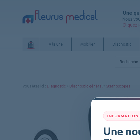
Une qu
Nous vou
Cliquez i
A la une
Mobilier
Diagnostic
Vous êtes ici
:
Diagnostic
»
Diagnostic général
»
Stéthoscopes
INFORMATION
Une nou