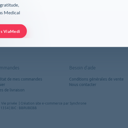
gratitude,
rus Medical
sible, est l'instrument parfait pour les cliniciens qui surveill
matériaux solides mais légers pour des heures d'utilisation co
rs ViaMedi
ommandes
Besoin d'aide
l'état de mes commandes
Conditions générales de vente
ier
Nous contacter
s de livraison
|
Vie privée
|
Création site e-commerce par Synchrone
4 1354 | BIC : BBRUBEBB