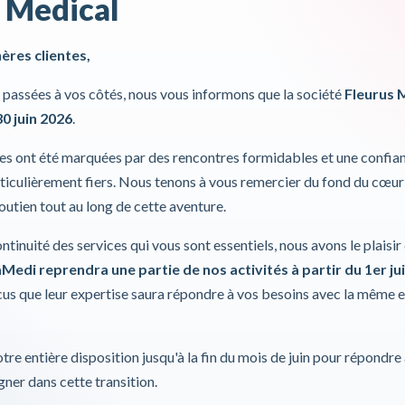
 Medical
Littmann
SKU
Best seller
hères clientes,
Le stéthosco
passées à vos côtés, nous vous informons que la société
Fleurus 
l'instrument 
30 juin 2026
.
les enfants
critiques. F
ies ont été marquées par des rencontres formidables et une confia
des heures...
iculièrement fiers. Nous tenons à vous remercier du fond du cœur
Pour plus d'inf
soutien tout au long de cette aventure.
Incl. 0,00%
ontinuité des services qui vous sont essentiels, nous avons le plaisi
Medi reprendra une partie de nos activités à partir du 1er jui
s que leur expertise saura répondre à vos besoins avec la même 
tre entière disposition jusqu'à la fin du mois de juin pour répondre
ner dans cette transition.