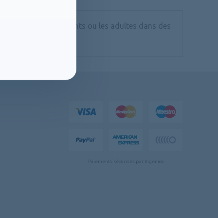
ent et évaluent les enfants ou les adultes dans des
nfortable.
Paiements sécurisés par Ingenico