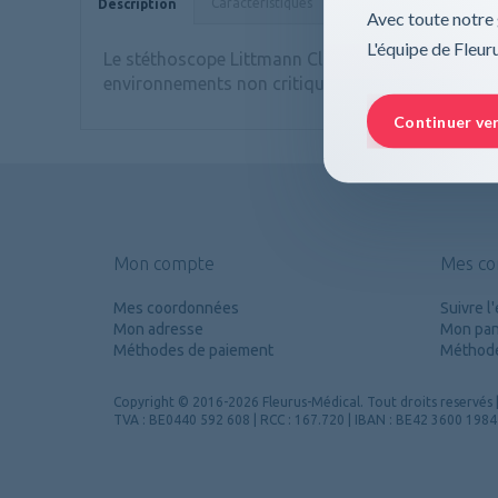
Caractéristiques
Données techniques
Description
Avec toute notre 
L'équipe de Fleu
Le stéthoscope Littmann Classic III, compact et sen
environnements non critiques. Fabriqué avec des 
Continuer ve
Mon compte
Mes c
Mes coordonnées
Suivre 
Mon adresse
Mon pan
Méthodes de paiement
Méthode
Copyright
© 2016-2026 Fleurus-Médical.
Tout droits reservés
TVA : BE0440 592 608 | RCC : 167.720 | IBAN : BE42 3600 198