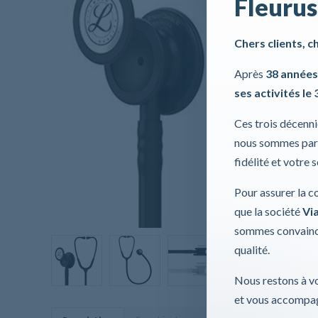
Fleurus
Chers clients, c
Après
38 années
ses activités le 
Ces trois décenn
nous sommes part
fidélité et votre 
Pour assurer la c
que la société
Via
sommes convaincu
qualité.
Nous restons à vo
et vous accompag