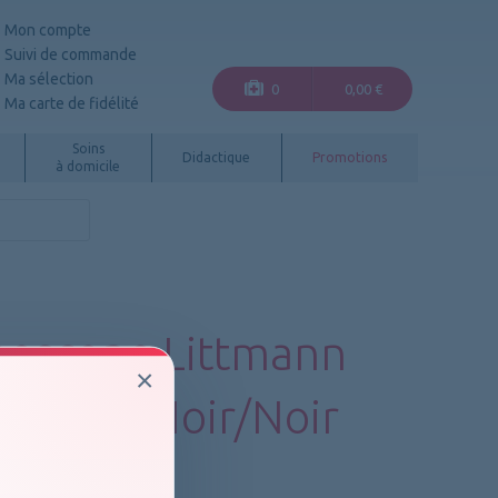
Mon compte
Suivi de commande
Ma sélection
0
0,00 €
Ma carte de fidélité
Soins
Didactique
Promotions
à domicile
hoscope Littmann
×
ique III Noir/Noir
e