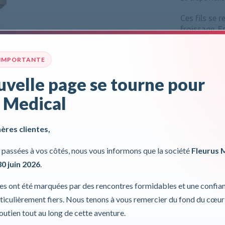
Ces fils se 
froissage. E
de l’élastic
100%.
 IMPORTANTE
Pour plus d'inf
velle page se tourne pour
Incl. 0,00%
 Medical
hères clientes,
passées à vos côtés, nous vous informons que la société
Fleurus 
30 juin 2026
.
ies ont été marquées par des rencontres formidables et une confia
iculièrement fiers. Nous tenons à vous remercier du fond du cœur
soutien tout au long de cette aventure.