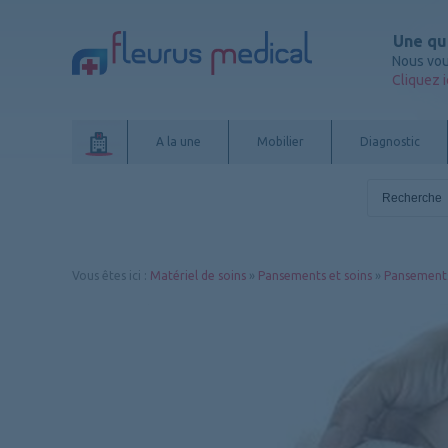
Une qu
Nous vou
Cliquez i
A la une
Mobilier
Diagnostic
Vous êtes ici
:
Matériel de soins
»
Pansements et soins
»
Pansements