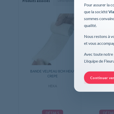
Description
Caractéristiques
Produits associés
Pour assurer la c
que la société
Via
sommes convaincu
qualité.
Nous restons à vo
et vous accompag
Avec toute notre 
L'équipe de Fleu
BANDE VELPEAU 8CM HEKA
BANDE VELPEAU
CREPE
CREP
Continuer ve
HEKA
HEK
DÉTAILS
DÉTAI