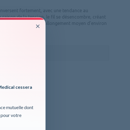
renversent fortement, avec une tendance au
n raison de la tension, le fil se désencombre, créant
ité. L’enroulement a un allongement moyen d’environ
×
ormations, cliquer ici
 TVA
Medical cessera
nce mutuelle dont
 pour votre