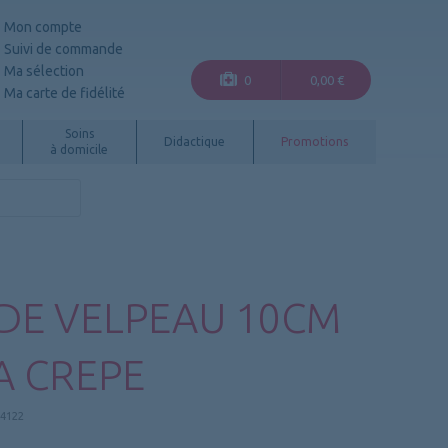
Mon compte
Suivi de commande
Ma sélection
0
0,00 €
Ma carte de fidélité
Soins
Didactique
Promotions
à domicile
DE VELPEAU 10CM
A CREPE
.4122