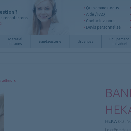
Qui sommes-nous
estion ?
Aide / FAQ
s recontactons
Contactez-nous
ci
Devis personnalisé
Matériel
Equipement
Bandagisterie
Urgences
de soins
individuel
 adhésifs
BAN
HEK
HEKA
SKU :
PA
Le crêpe Heka