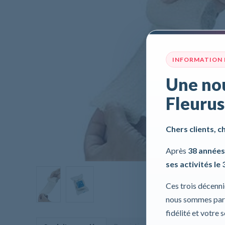
INFORMATION
Une nou
Fleurus
Chers clients, c
Après
38 années
ses activités le 
Ces trois décenn
nous sommes part
fidélité et votre 