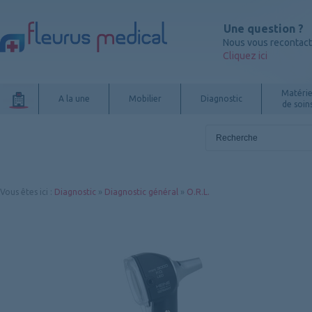
Une question ?
Nous vous recontac
Cliquez ici
Matérie
A la une
Mobilier
Diagnostic
de soin
Vous êtes ici
:
Diagnostic
»
Diagnostic général
»
O.R.L.