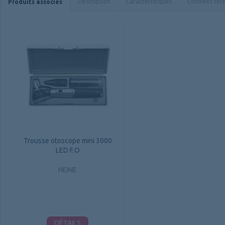
Description
Caractéristiques
Données tec
Produits associés
Trousse otoscope mini 3000
LED F.O
HEINE
DÉTAILS