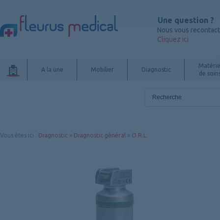
Une question ?
Nous vous recontac
Cliquez ici
Matérie
A la une
Mobilier
Diagnostic
de soin
Vous êtes ici
:
Diagnostic
»
Diagnostic général
»
O.R.L.