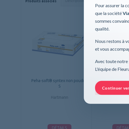
Description
Caractéristiques
Produits associés
Pour assurer la c
que la société
Via
sommes convaincu
qualité.
Nous restons à vo
et vous accompag
Avec toute notre 
L'équipe de Fleu
Peha-soft® syntex non poudré,
Peha-soft® synte
S
M
Continuer ve
Hartmann
Paul Hartm
DÉTAILS
DÉTAI