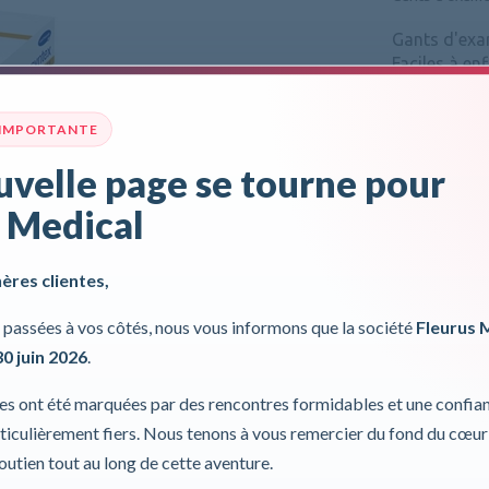
Gants d'exam
Faciles à en
Elastiques e
morphologique
 IMPORTANTE
Pour plus d'inf
velle page se tourne pour
Incl. 0,00%
 Medical
hères clientes,
passées à vos côtés, nous vous informons que la société
Fleurus 
30 juin 2026
.
ies ont été marquées par des rencontres formidables et une confia
iculièrement fiers. Nous tenons à vous remercier du fond du cœur
soutien tout au long de cette aventure.