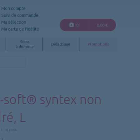
Mon compte
Suivi de commande
Ma sélection
0
0,00 €
Ma carte de fidélité
Soins
Didactique
Promotions
à domicile
-soft® syntex non
ré, L
U :
DI.0004
en