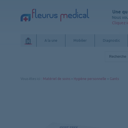
Une qu
Nous vou
Cliquez i
A la une
Mobilier
Diagnostic
Vous êtes ici
:
Matériel de soins
»
Hygiène personnelle
»
Gants