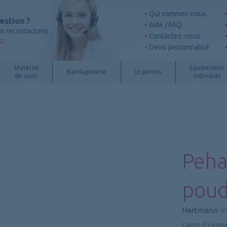
Qui sommes-nous
estion ?
Aide / FAQ
s recontactons
Contactez-nous
ci
Devis personnalisé
Matériel
Equipement
Bandagisterie
Urgences
de soins
individuel
Peha
poud
Hartmann
SK
Gants d'exam