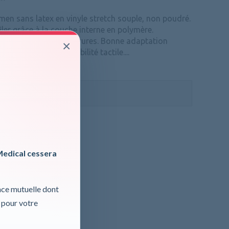
en sans latex en vinyle stretch souple, non poudré.
filer grâce à la couche interne en polymère.
t résistants aux déchirures. Bonne adaptation
×
 et excellente sensibilité tactile....
ormations, cliquer ici
 TVA
Medical cessera
nce mutuelle dont
 pour votre