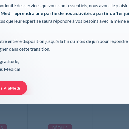
Données techniques
ontinuité des services qui vous sont essentiels, nous avons le plaisi
Medi reprendra une partie de nos activités à partir du 1er jui
s que leur expertise saura répondre à vos besoins avec la même 
tre entière disposition jusqu'à la fin du mois de juin pour répondre
ner dans cette transition.
gratitude,
rus Medical
x non poudré,
Peha-soft® syntex non poudré,
XL
rs ViaMedi
ann AG
Paul Hartmann AG
LS
DÉTAILS