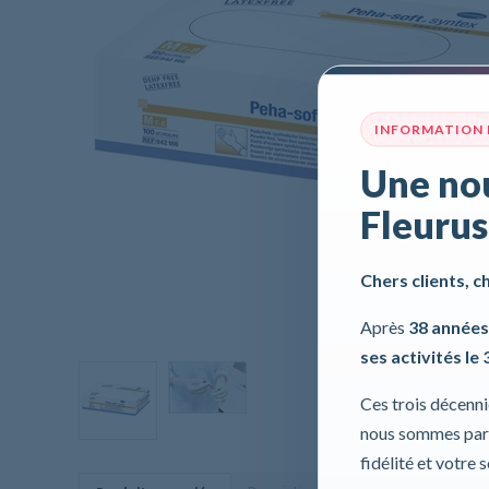
INFORMATION
Une nou
Fleurus
Chers clients, c
Après
38 années
ses activités le 
Ces trois décenn
nous sommes part
fidélité et votre 