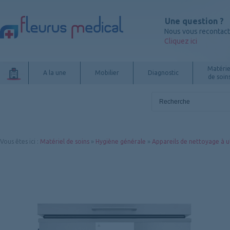
Une question ?
Nous vous recontac
Cliquez ici
Matérie
A la une
Mobilier
Diagnostic
de soin
Vous êtes ici
:
Matériel de soins
»
Hygiène générale
»
Appareils de nettoyage à u