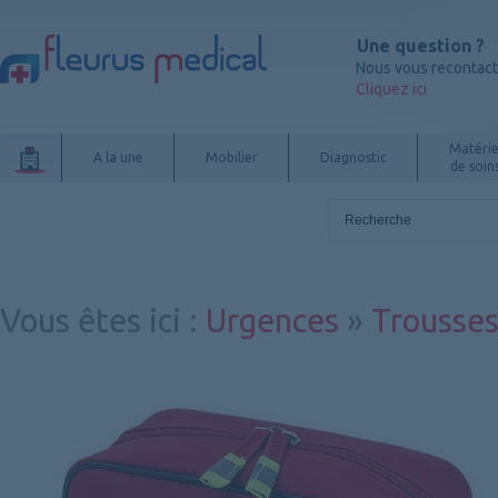
Une question ?
Nous vous recontac
Cliquez ici
Matérie
A la une
Mobilier
Diagnostic
de soin
Vous êtes ici
:
Urgences
»
Trousses 