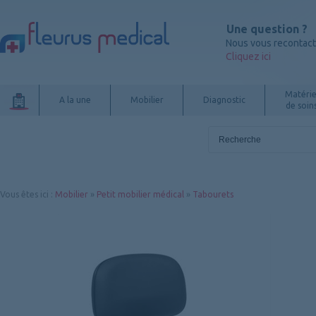
Une question ?
Nous vous recontac
Cliquez ici
Matérie
A la une
Mobilier
Diagnostic
de soin
Vous êtes ici
:
Mobilier
»
Petit mobilier médical
»
Tabourets