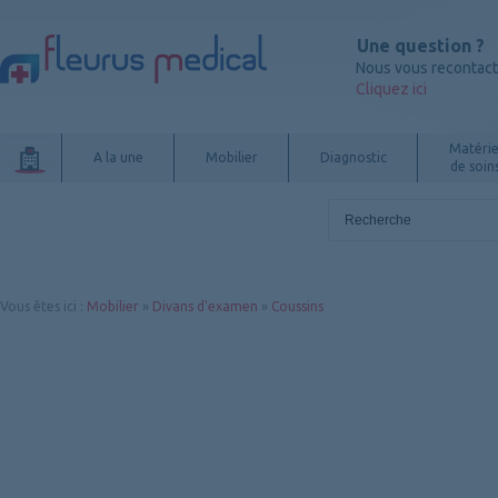
Une question ?
Nous vous recontac
Cliquez ici
Matérie
A la une
Mobilier
Diagnostic
de soin
Vous êtes ici
:
Mobilier
»
Divans d'examen
»
Coussins