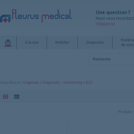
Une question ?
Nous vous recontac
Cliquez ici
Matérie
A la une
Mobilier
Diagnostic
de soin
Vous êtes ici
:
Urgences
»
Diagnostic - monitoring
»
ECG
Produits