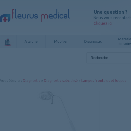
Une question ?
Nous vous recontac
Cliquez ici
Matérie
A la une
Mobilier
Diagnostic
de soin
Vous êtes ici
:
Diagnostic
»
Diagnostic spécialisé
»
Lampes frontales et loupes