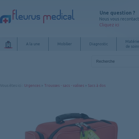
Une question ?
Nous vous recontac
Cliquez ici
Matérie
A la une
Mobilier
Diagnostic
de soin
Vous êtes ici
:
Urgences
»
Trousses - sacs - valises
»
Sacs à dos