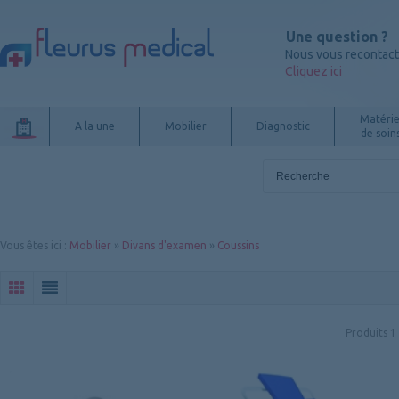
Une question ?
Nous vous recontac
Cliquez ici
Matérie
A la une
Mobilier
Diagnostic
de soin
Vous êtes ici
:
Mobilier
»
Divans d'examen
»
Coussins
Produits
1