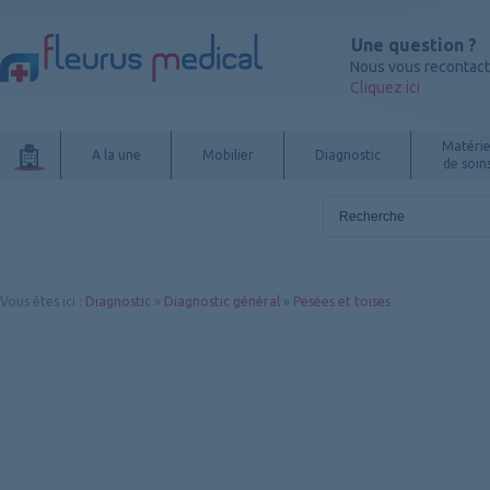
Une question ?
Nous vous recontac
Cliquez ici
Matérie
A la une
Mobilier
Diagnostic
de soin
Vous êtes ici
:
Diagnostic
»
Diagnostic général
»
Pesées et toises