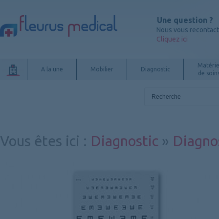
Une question ?
Nous vous recontac
Cliquez ici
Matérie
A la une
Mobilier
Diagnostic
de soin
Vous êtes ici
:
Diagnostic
»
Diagnos